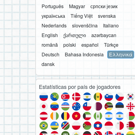
Português
Magyar
српски језик
українська
Tiếng Việt
svenska
Nederlands
slovenščina
Italiano
English
ქართული
azərbaycan
română
polski
español
Türkçe
Deutsch
Bahasa Indonesia
Ελληνικά
dansk
Estatísticas por país de jogadores