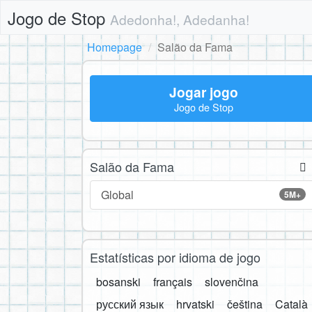
Jogo de Stop
Adedonha!, Adedanha!
Homepage
Salão da Fama
Jogar jogo
Jogo de Stop
Salão da Fama
Global
5M+
Estatísticas por idioma de jogo
bosanski
français
slovenčina
русский язык
hrvatski
čeština
Català