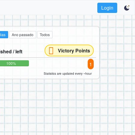
Login
dias
Ano passado
Todos
Victory Points
ished / left
1
100%
Statistics are updated every ~hour