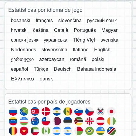
Estatísticas por idioma de jogo
bosanski
français
slovenčina
русский язык
hrvatski
čeština
Català
Português
Magyar
српски језик
українська
Tiếng Việt
svenska
Nederlands
slovenščina
Italiano
English
ქართული
azərbaycan
română
polski
español
Türkçe
Deutsch
Bahasa Indonesia
Ελληνικά
dansk
Estatísticas por país de jogadores