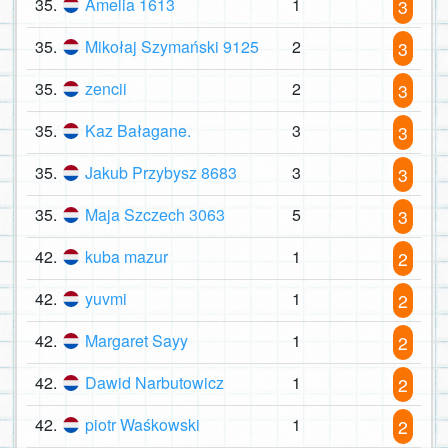
35.
Amelia 1613
1
3
35.
Mikołaj Szymański 9125
2
3
35.
zencii
2
3
35.
Kaz Bałagane.
3
3
35.
Jakub Przybysz 8683
3
3
35.
Maja Szczech 3063
5
3
42.
kuba mazur
1
2
42.
yuvmi
1
2
42.
Margaret Sayy
1
2
42.
Dawid Narbutowicz
1
2
42.
piotr Waśkowski
1
2