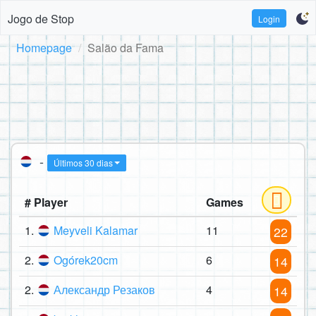
Jogo de Stop
Login
Homepage
Salão da Fama
-
Últimos 30 dias
# Player
Games
1.
Meyveli Kalamar
11
22
2.
Ogórek20cm
6
14
2.
Александр Резаков
4
14