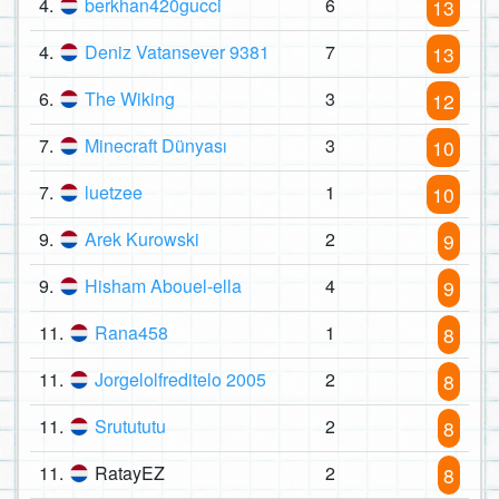
4.
berkhan420gucci
6
13
4.
Deniz Vatansever 9381
7
13
6.
The Wiking
3
12
7.
Minecraft Dünyası
3
10
7.
luetzee
1
10
9.
Arek Kurowski
2
9
9.
Hisham Abouel-ella
4
9
11.
Rana458
1
8
11.
Jorgelolfreditelo 2005
2
8
11.
Srutututu
2
8
11.
RatayEZ
2
8