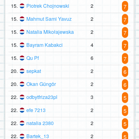
15.
Piotrek Chojnowski
2
7
15.
Mahmut Sami Yavuz
2
7
15.
Natalia Mikołajewska
2
7
15.
Bayram Kabakci
4
7
15.
Qu Pf
6
7
20.
sepkat
2
6
20.
Okan Güngör
2
6
22.
odbytfriza23pl
3
5
22.
efe 7213
2
5
22.
natalia 2380
2
5
22.
Bartek_13
2
5