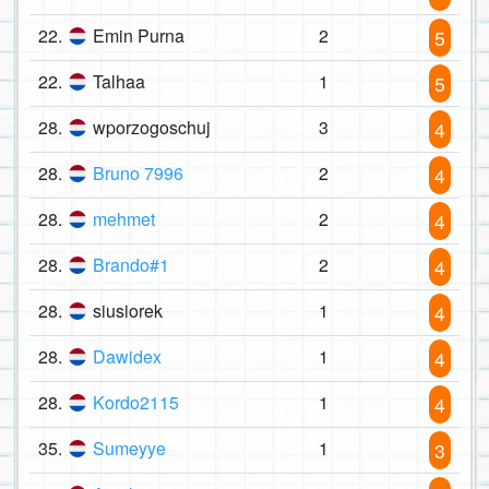
22.
Emin Purna
2
5
22.
Talhaa
1
5
28.
wporzogoschuj
3
4
28.
Bruno 7996
2
4
28.
mehmet
2
4
28.
Brando#1
2
4
28.
siusiorek
1
4
28.
Dawidex
1
4
28.
Kordo2115
1
4
35.
Sumeyye
1
3