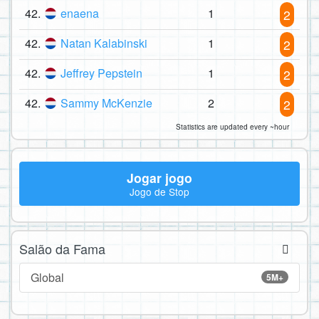
42.
enaena
1
2
42.
Natan Kalabinski
1
2
42.
Jeffrey Pepstein
1
2
42.
Sammy McKenzie
2
2
Statistics are updated every ~hour
Jogar jogo
Jogo de Stop
Salão da Fama
Global
5M+