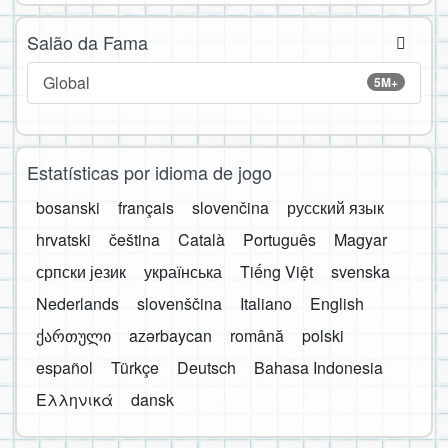
Salão da Fama
Global
5M+
Estatísticas por idioma de jogo
bosanski
français
slovenčina
русский язык
hrvatski
čeština
Català
Português
Magyar
српски језик
українська
Tiếng Việt
svenska
Nederlands
slovenščina
Italiano
English
ქართული
azərbaycan
română
polski
español
Türkçe
Deutsch
Bahasa Indonesia
Ελληνικά
dansk