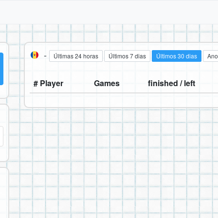
-
Últimas 24 horas
Últimos 7 dias
Últimos 30 dias
Ano
# Player
Games
finished / left