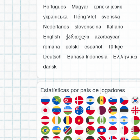
Português
Magyar
српски језик
українська
Tiếng Việt
svenska
Nederlands
slovenščina
Italiano
English
ქართული
azərbaycan
română
polski
español
Türkçe
Deutsch
Bahasa Indonesia
Ελληνικά
dansk
Estatísticas por país de jogadores