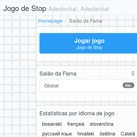
Jogo de Stop
Adedonha!, Adedanha!
Homepage
Salão da Fama
Jogar jogo
Jogo de Stop
Salão da Fama
Global
5M+
Estatísticas por idioma de jogo
bosanski
français
slovenčina
русский язык
hrvatski
čeština
Català