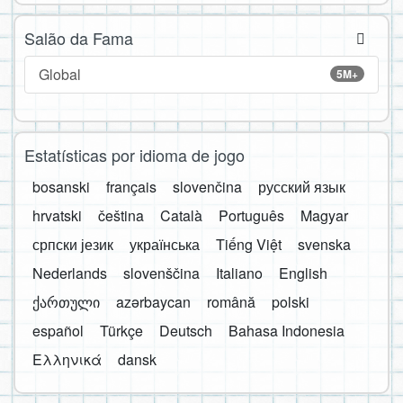
Salão da Fama
Global
5M+
Estatísticas por idioma de jogo
bosanski
français
slovenčina
русский язык
hrvatski
čeština
Català
Português
Magyar
српски језик
українська
Tiếng Việt
svenska
Nederlands
slovenščina
Italiano
English
ქართული
azərbaycan
română
polski
español
Türkçe
Deutsch
Bahasa Indonesia
Ελληνικά
dansk