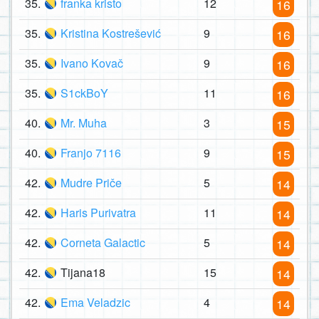
35.
franka kristo
12
16
35.
Kristina Kostrešević
9
16
35.
Ivano Kovač
9
16
35.
S1ckBoY
11
16
40.
Mr. Muha
3
15
40.
Franjo 7116
9
15
42.
Mudre Priče
5
14
42.
Haris Purivatra
11
14
42.
Corneta Galactic
5
14
42.
Tijana18
15
14
42.
Ema Veladzic
4
14