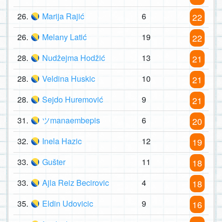
26.
Marija Rajić
6
22
26.
Melany Latić
19
22
28.
Nudžejma Hodžić
13
21
28.
Veldina Huskic
10
21
28.
Sejdo Huremović
9
21
31.
ツmanaembepis
6
20
32.
Inela Hazic
12
19
33.
Gušter
11
18
33.
Ajla Reiz Becirovic
4
18
35.
Eldin Udovicic
9
16