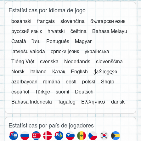
Estatísticas por idioma de jogo
bosanski
français
slovenčina
български език
русский язык
hrvatski
čeština
Bahasa Melayu
Català
ไทย
Português
Magyar
latviešu valoda
српски језик
українська
Tiếng Việt
svenska
Nederlands
slovenščina
Norsk
Italiano
Қазақ
English
ქართული
azərbaycan
română
eesti
polski
Shqip
español
Türkçe
suomi
Deutsch
Bahasa Indonesia
Tagalog
Ελληνικά
dansk
Estatísticas por país de jogadores