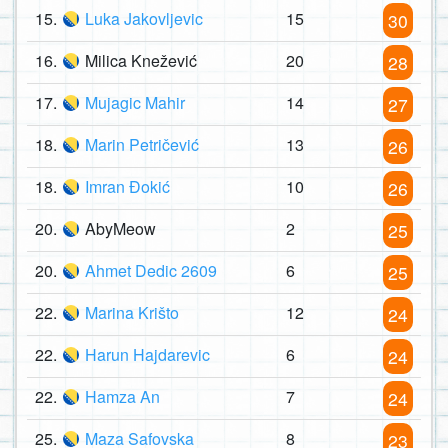
15.
Luka Jakovljevic
15
30
16.
Milica Knežević
20
28
17.
Mujagic Mahir
14
27
18.
Marin Petričević
13
26
18.
Imran Đokić
10
26
20.
AbyMeow
2
25
20.
Ahmet Dedic 2609
6
25
22.
Marina Krišto
12
24
22.
Harun Hajdarevic
6
24
22.
Hamza An
7
24
25.
Maza Safovska
8
23