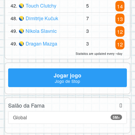
42.
Touch Clutchy
5
14
48.
Dimitrije Kučuk
7
13
49.
Nikola Slavnic
3
12
49.
Dragan Mazga
3
12
Statistics are updated every ~day
Jogar jogo
Jogo de Stop
Salão da Fama
Global
5M+