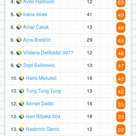
4.
Avdo Halilovic
12
63
5.
Ivana 4046
41
49
6.
Amar Čaluk
13
48
6.
Ajna Breščić
29
48
6.
Vildana Delibašić 3977
12
48
9.
Zejd Selimovic
13
47
10.
Haris Mešukić
18
42
10.
Tung Tung Tung
13
42
12.
Ahmet Dedic
16
35
13.
Ivan Biljaka 204
18
33
13.
Nedzmin Ganic
12
33