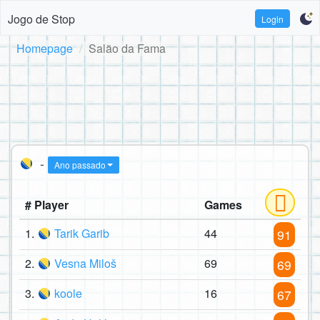
Jogo de Stop
Login
Homepage
Salão da Fama
-
Ano passado
# Player
Games
1.
Tarik Garib
44
91
2.
Vesna Miloš
69
69
3.
koole
16
67