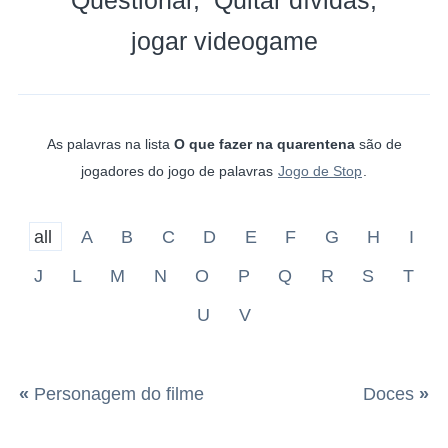
jogar videogame
As palavras na lista
O que fazer na quarentena
são de
jogadores do jogo de palavras
Jogo de Stop
.
all
A
B
C
D
E
F
G
H
I
J
L
M
N
O
P
Q
R
S
T
U
V
«
Personagem do filme
Doces
»