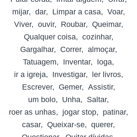
mijar
dar
Limpar a casa
Voar
Viver
ouvir
Roubar
Queimar
Qualquer coisa
cozinhar
Gargalhar
Correr
almoçar
Tatuagem
Inventar
Ioga
ir a igreja
Investigar
ler livros
Escrever
Gemer
Assistir
um bolo
Unha
Saltar
roer as unhas
jogar stop
patinar
casar
Queixar-se
querer
Questionar
Quitar dívidas