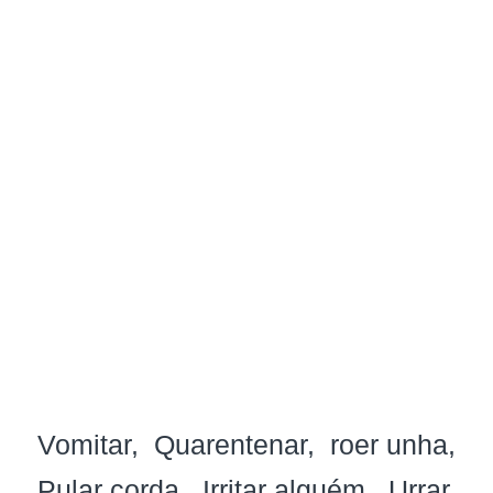
Vomitar
Quarentenar
roer unha
Pular corda
Irritar alguém
Urrar