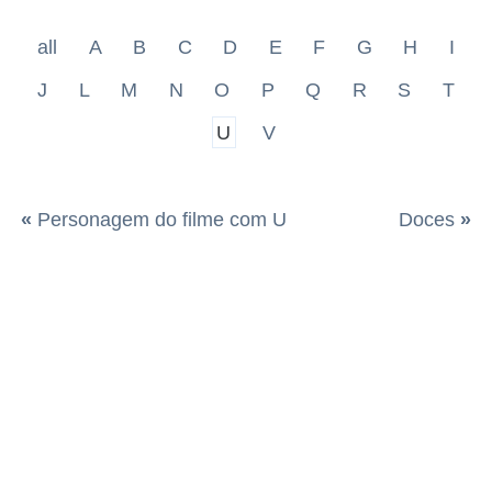
all
A
B
C
D
E
F
G
H
I
J
L
M
N
O
P
Q
R
S
T
U
V
«
Personagem do filme com U
Doces
»