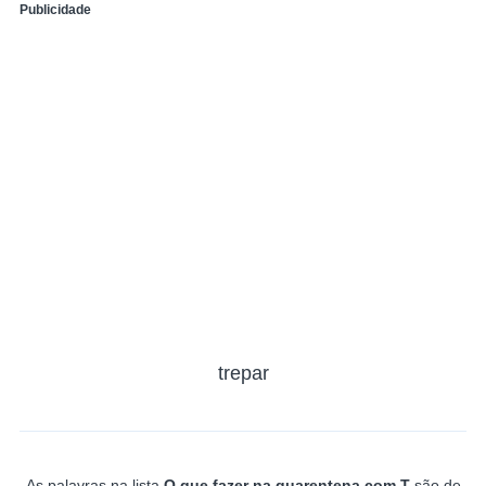
Publicidade
trepar
As palavras na lista
O que fazer na quarentena com T
são de