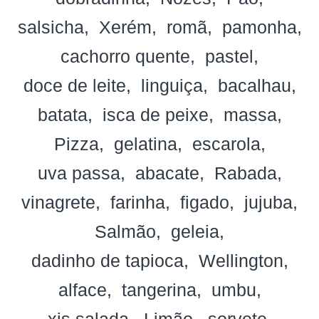
salsicha
Xerém
romã
pamonha
cachorro quente
pastel
doce de leite
linguiça
bacalhau
batata
isca de peixe
massa
Pizza
gelatina
escarola
uva passa
abacate
Rabada
vinagrete
farinha
figado
jujuba
Salmão
geleia
dadinho de tapioca
Wellington
alface
tangerina
umbu
xis salada
Limão
sorvete