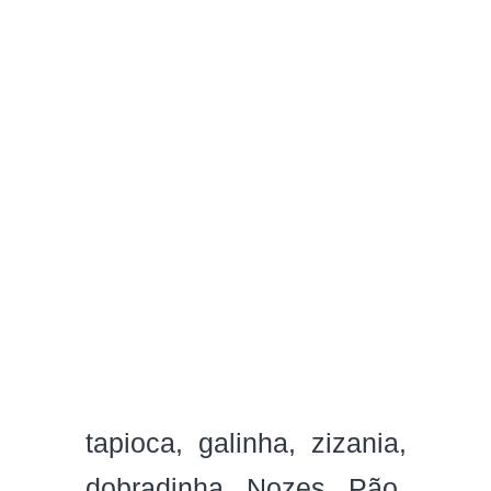
tapioca
galinha
zizania
dobradinha
Nozes
Pão