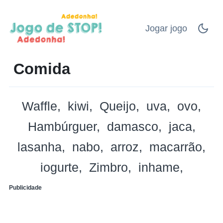
Jogar jogo
Comida
Waffle
kiwi
Queijo
uva
ovo
Hambúrguer
damasco
jaca
lasanha
nabo
arroz
macarrão
iogurte
Zimbro
inhame
Publicidade