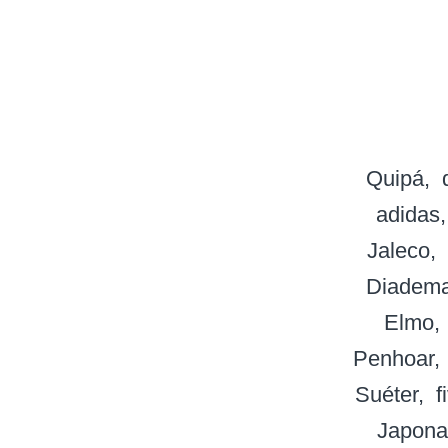
Quipá
adidas
Jaleco
Diadem
Elmo
Penhoar
Suéter
f
Japona