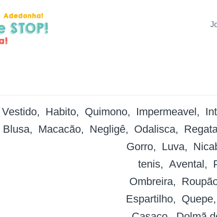
J
Vestido
Habito
Quimono
Impermeavel
In
Blusa
Macacão
Negligê
Odalisca
Regat
Gorro
Luva
Nica
tenis
Avental
Ombreira
Roupã
Espartilho
Quepe
Casaco
Dolmã d