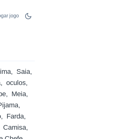
ogar jogo
tima
Saia
a
oculos
be
Meia
Pijama
o
Farda
Camisa
e Chefe