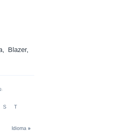
a
Blazer
p
.
S
T
Idioma
»