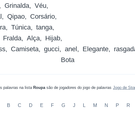
Grinalda
Véu
l
Qipao
Corsário
ra
Túnica
tanga
Fralda
Alça
Hijab
ss
Camiseta
gucci
anel
Elegante
rasgad
Bota
s palavras na lista
Roupa
são de jogadores do jogo de palavras
Jogo de Sto
B
C
D
E
F
G
J
L
M
N
P
R