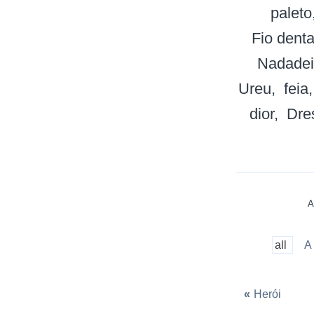
paleto
Fio denta
Nadadei
Ureu
feia
dior
Dre
A
all
A
«
Herói