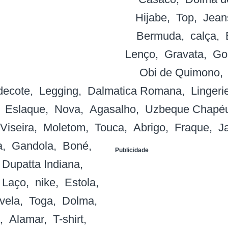
Hijabe
Top
Jean
Bermuda
calça
Lenço
Gravata
Go
Obi de Quimono
decote
Legging
Dalmatica Romana
Lingeri
Eslaque
Nova
Agasalho
Uzbeque Chapé
Viseira
Moletom
Touca
Abrigo
Fraque
Ja
a
Gandola
Boné
Publicidade
Dupatta Indiana
Laço
nike
Estola
ivela
Toga
Dolma
Alamar
T-shirt