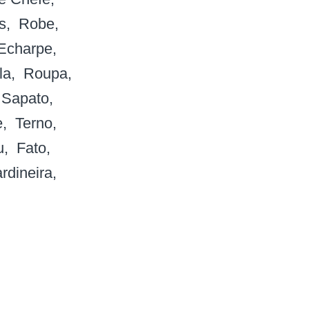
s
Robe
Echarpe
la
Roupa
Sapato
e
Terno
u
Fato
rdineira