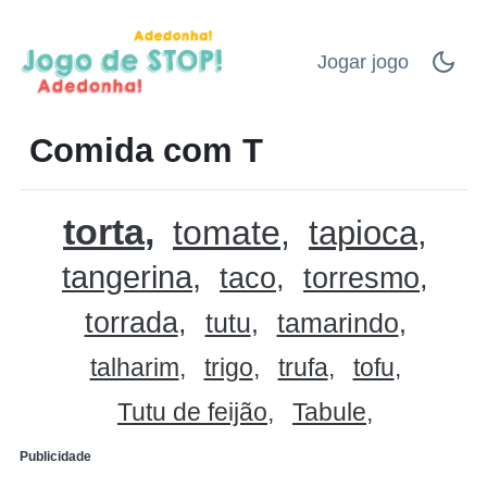
Jogar jogo
Comida com T
torta
tomate
tapioca
tangerina
taco
torresmo
torrada
tutu
tamarindo
talharim
trigo
trufa
tofu
Tutu de feijão
Tabule
Publicidade