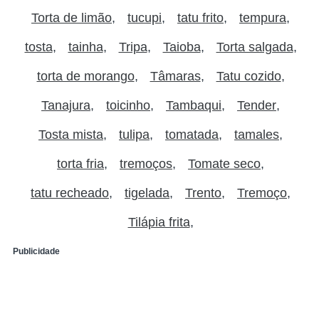
Torta de limão
tucupi
tatu frito
tempura
tosta
tainha
Tripa
Taioba
Torta salgada
torta de morango
Tâmaras
Tatu cozido
Tanajura
toicinho
Tambaqui
Tender
Tosta mista
tulipa
tomatada
tamales
torta fria
tremoços
Tomate seco
tatu recheado
tigelada
Trento
Tremoço
Tilápia frita
Publicidade