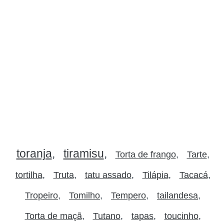
toranja
tiramisu
Torta de frango
Tarte
tortilha
Truta
tatu assado
Tilápia
Tacacá
Tropeiro
Tomilho
Tempero
tailandesa
Torta de maçã
Tutano
tapas
toucinho