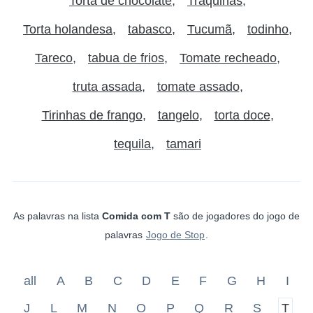
Torta de chocolate
Traquinas
Torta holandesa
tabasco
Tucumã
todinho
Tareco
tabua de frios
Tomate recheado
truta assada
tomate assado
Tirinhas de frango
tangelo
torta doce
tequila
tamari
As palavras na lista
Comida com T
são de jogadores do jogo de
palavras
Jogo de Stop
.
all
A
B
C
D
E
F
G
H
I
J
L
M
N
O
P
Q
R
S
T