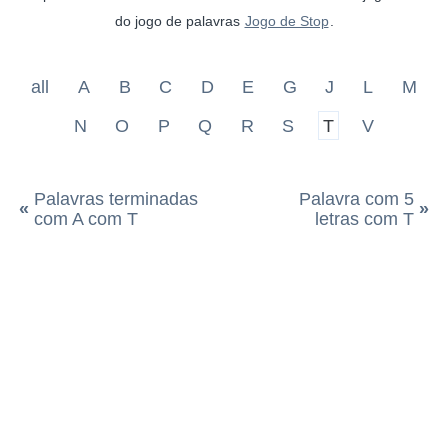
do jogo de palavras
Jogo de Stop
.
all
A
B
C
D
E
G
J
L
M
N
O
P
Q
R
S
T
V
Palavras terminadas
Palavra com 5
«
»
com A com T
letras com T