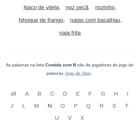
Naco de vitela
noz pecã
nozinho
Nhoque de frango
natas com bacalhau
naja frita
As palavras na lista
Comida com N
são de jogadores do jogo de
palavras
Jogo de Stop
.
all
A
B
C
D
E
F
G
H
I
J
L
M
N
O
P
Q
R
S
T
U
V
X