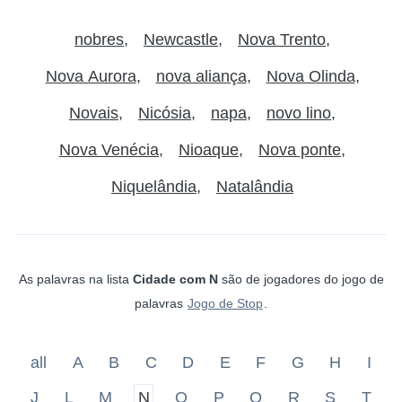
nobres
Newcastle
Nova Trento
Nova Aurora
nova aliança
Nova Olinda
Novais
Nicósia
napa
novo lino
Nova Venécia
Nioaque
Nova ponte
Niquelândia
Natalândia
As palavras na lista
Cidade com N
são de jogadores do jogo de
palavras
Jogo de Stop
.
all
A
B
C
D
E
F
G
H
I
J
L
M
N
O
P
Q
R
S
T