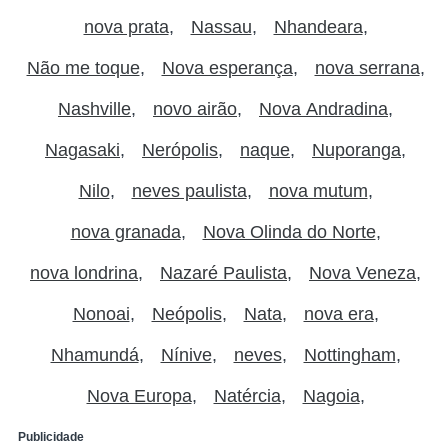
nova prata
Nassau
Nhandeara
Não me toque
Nova esperança
nova serrana
Nashville
novo airão
Nova Andradina
Nagasaki
Nerópolis
naque
Nuporanga
Nilo
neves paulista
nova mutum
nova granada
Nova Olinda do Norte
nova londrina
Nazaré Paulista
Nova Veneza
Nonoai
Neópolis
Nata
nova era
Nhamundá
Nínive
neves
Nottingham
Nova Europa
Natércia
Nagoia
Publicidade