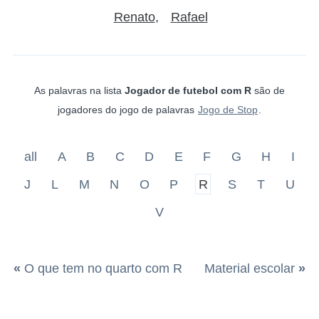
Renato
Rafael
As palavras na lista
Jogador de futebol com R
são de
jogadores do jogo de palavras
Jogo de Stop
.
all
A
B
C
D
E
F
G
H
I
J
L
M
N
O
P
R
S
T
U
V
«
O que tem no quarto com R
Material escolar
»