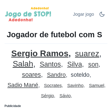
Jogar jogo
Jogador de futebol com S
Sergio Ramos
suarez
Salah
Santos
Silva
son
soares
Sandro
soteldo
Sadio Mané
Socrates
Savinho
Samuel
Sérgio
Sávio
Publicidade