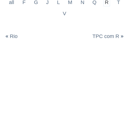
all
F
G
J
L
M
N
Q
R
T
V
«
Rio
TPC com R
»