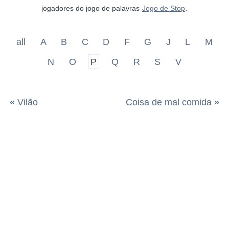
jogadores do jogo de palavras
Jogo de Stop
.
all
A
B
C
D
F
G
J
L
M
N
O
P
Q
R
S
V
«
Vilão
Coisa de mal comida
»