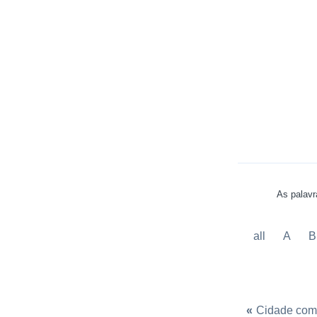
As palavr
all
A
B
«
Cidade com