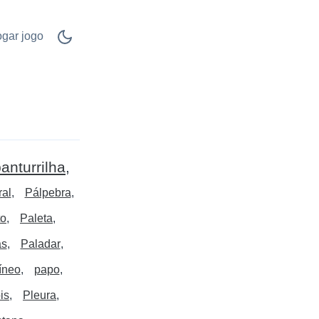
ogar jogo
anturrilha
ral
Pálpebra
to
Paleta
as
Paladar
íneo
papo
is
Pleura