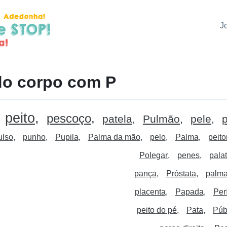
J
do corpo com P
peito
pescoço
patela
Pulmão
pele
p
ulso
punho
Pupila
Palma da mão
pelo
Palma
peito
Polegar
penes
pala
pança
Próstata
palm
placenta
Papada
Per
peito do pé
Pata
Púb