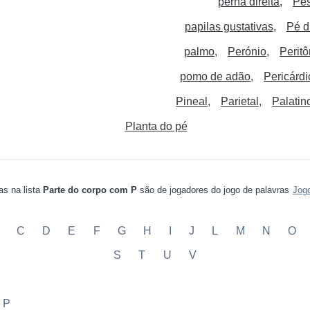
perna direita
Pe
papilas gustativas
Pé di
palmo
Perónio
Peritô
pomo de adão
Pericárdi
Pineal
Parietal
Palatin
Planta do pé
as na lista
Parte do corpo com P
são de jogadores do jogo de palavras
Jog
C
D
E
F
G
H
I
J
L
M
N
O
S
T
U
V
 P