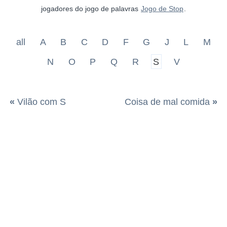
jogadores do jogo de palavras
Jogo de Stop
.
all
A
B
C
D
F
G
J
L
M
N
O
P
Q
R
S
V
«
Vilão com S
Coisa de mal comida
»