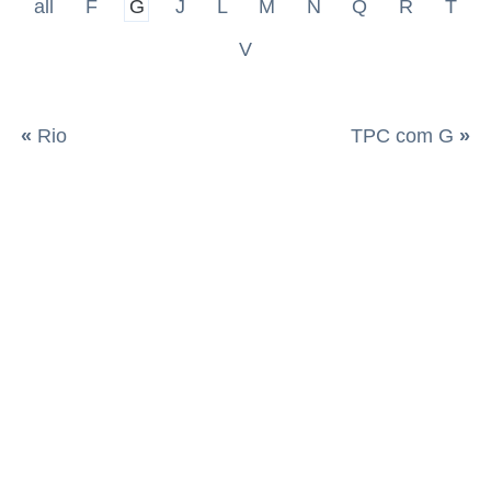
all
F
G
J
L
M
N
Q
R
T
V
«
Rio
TPC com G
»