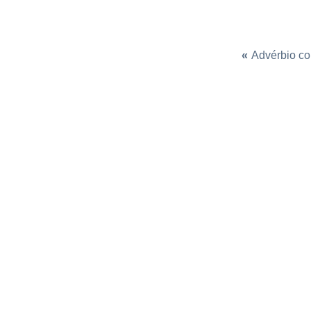
«
Advérbio c