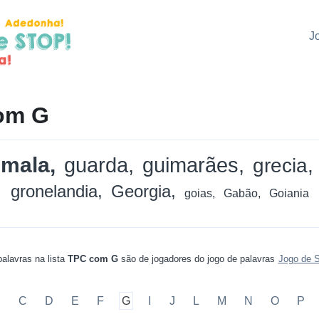
J
om G
emala
guarda
guimarães
grecia
gronelandia
Georgia
goias
Gabão
Goiania
alavras na lista
TPC com G
são de jogadores do jogo de palavras
Jogo de 
B
C
D
E
F
G
I
J
L
M
N
O
P