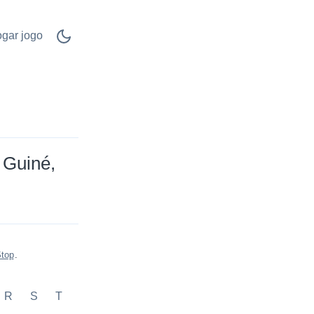
ogar jogo
Guiné
Stop
.
R
S
T