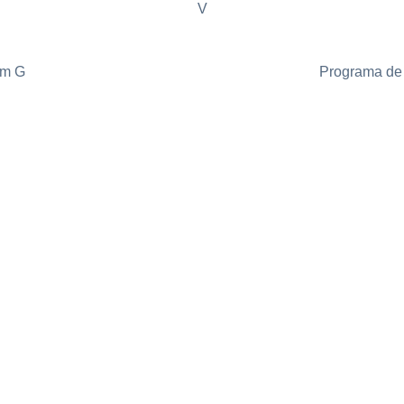
V
om G
Programa de