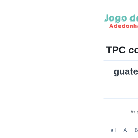
TPC c
guat
As p
all
A