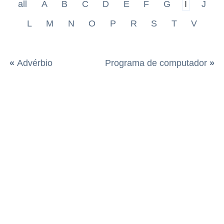
all
A
B
C
D
E
F
G
I
J
L
M
N
O
P
R
S
T
V
«
Advérbio
Programa de computador
»