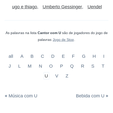
ugo e thiago
Umberto Gessinger
Uendel
As palavras na lista
Cantor com U
são de jogadores do jogo de
palavras
Jogo de Stop
.
all
A
B
C
D
E
F
G
H
I
J
L
M
N
O
P
Q
R
S
T
U
V
Z
«
Música com U
Bebida com U
»