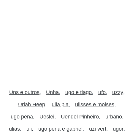
Uns e outros
Unha
ugo e tiago
ufo
uzzy
Uriah Heep
ulla pia
ulisses e moises
ugo pena
Ueslei
Uendel Pinheiro
urbano
ulias
uli
ugo pena e gabriel
uzi vert
ugor