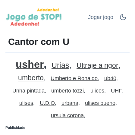
Jogar jogo
Cantor com U
usher
Urias
Ultraje a rigor
umberto
Umberto e Ronaldo
ub40
Unha pintada
umberto tozzi
ulices
UHF
ulises
U.D.O
urbana
ulises bueno
ursula corona
Publicidade