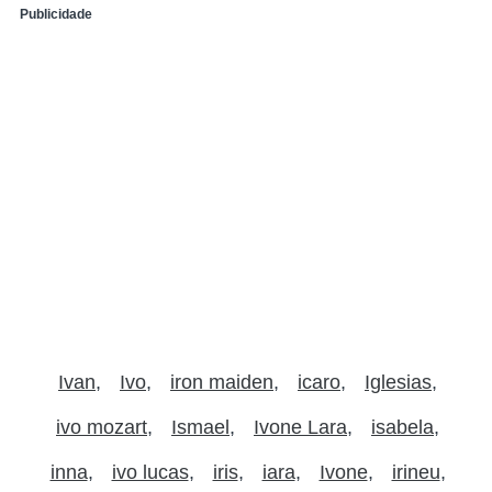
Publicidade
Ivan
Ivo
iron maiden
icaro
Iglesias
ivo mozart
Ismael
Ivone Lara
isabela
inna
ivo lucas
iris
iara
Ivone
irineu