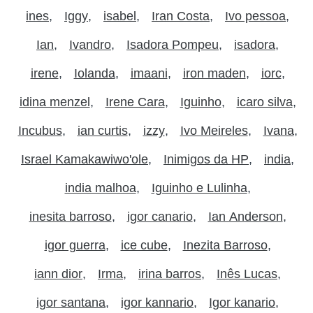
ines
Iggy
isabel
Iran Costa
Ivo pessoa
Ian
Ivandro
Isadora Pompeu
isadora
irene
Iolanda
imaani
iron maden
iorc
idina menzel
Irene Cara
Iguinho
icaro silva
Incubus
ian curtis
izzy
Ivo Meireles
Ivana
Israel Kamakawiwo'ole
Inimigos da HP
india
india malhoa
Iguinho e Lulinha
inesita barroso
igor canario
Ian Anderson
igor guerra
ice cube
Inezita Barroso
iann dior
Irma
irina barros
Inês Lucas
igor santana
igor kannario
Igor kanario