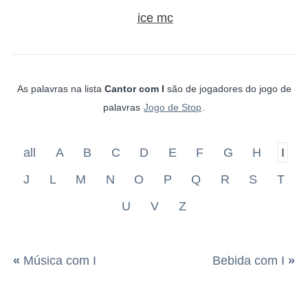
ice mc
As palavras na lista
Cantor com I
são de jogadores do jogo de
palavras
Jogo de Stop
.
all
A
B
C
D
E
F
G
H
I
J
L
M
N
O
P
Q
R
S
T
U
V
Z
«
Música com I
Bebida com I
»