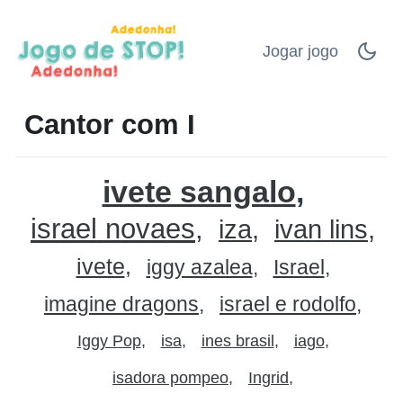
Jogar jogo
Cantor com I
ivete sangalo
israel novaes
iza
ivan lins
ivete
iggy azalea
Israel
imagine dragons
israel e rodolfo
Iggy Pop
isa
ines brasil
iago
isadora pompeo
Ingrid