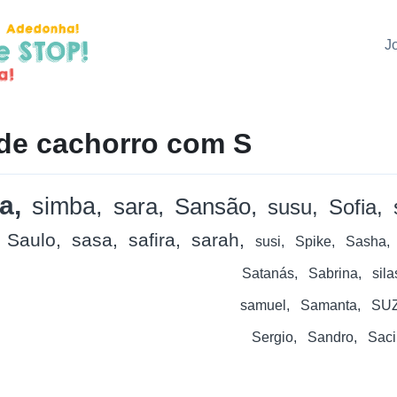
J
de cachorro com S
ha
simba
sara
Sansão
susu
Sofia
Saulo
sasa
safira
sarah
susi
Spike
Sasha
Satanás
Sabrina
sila
samuel
Samanta
SU
Sergio
Sandro
Saci