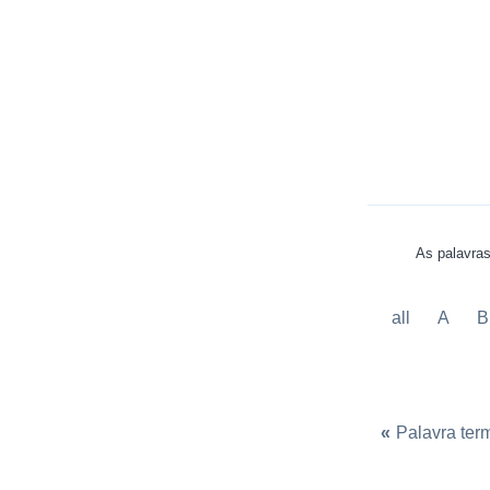
As palavras
all
A
B
«
Palavra te