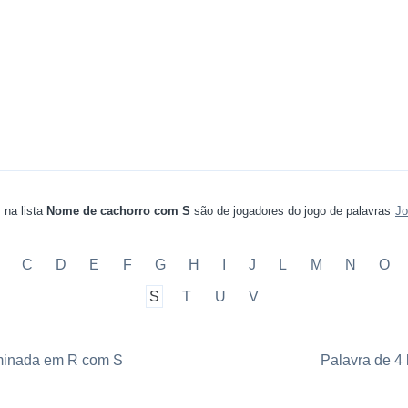
 na lista
Nome de cachorro com S
são de jogadores do jogo de palavras
Jo
C
D
E
F
G
H
I
J
L
M
N
O
S
T
U
V
rminada em R com S
Palavra de 4 