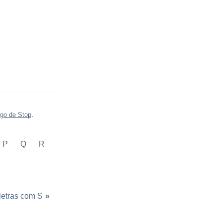
go de Stop
.
P
Q
R
letras com S
»