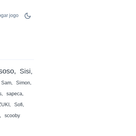
ogar jogo
soso
Sisi
Sam
Simon
s
sapeca
ZUKI
Sofi
scooby