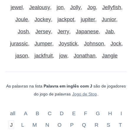
jewel
Jealousy
jon
Jolly
Jog
Jellyfish
Joule
Jockey
jackpot
jupiter
Junior
Josh
Jersey
Jerry
Japanese
Jab
jurassic
Jumper
Joystick
Johnson
Jock
jason
jackfruit
jow
Jonathan
Jangle
As palavras na lista
Palavra em inglês com J
são de jogadores
do jogo de palavras
Jogo de Stop
.
all
A
B
C
D
E
F
G
H
I
J
L
M
N
O
P
Q
R
S
T