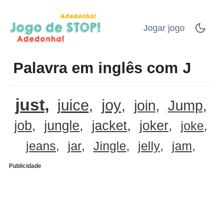
Jogar jogo
Palavra em inglês com J
just
juice
joy
join
Jump
job
jungle
jacket
joker
joke
jeans
jar
Jingle
jelly
jam
Publicidade