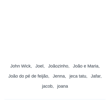
John Wick
Joel
Joãozinho
João e Maria
João do pé de feijão
Jenna
jeca tatu
Jafar
jacob
joana