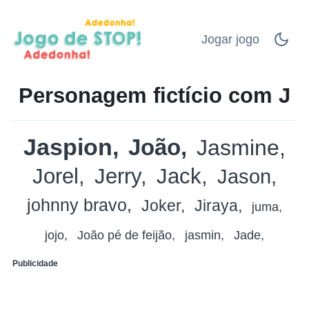
Jogar jogo
Personagem fictício com J
Jaspion
João
Jasmine
Jorel
Jerry
Jack
Jason
johnny bravo
Joker
Jiraya
juma
jojo
João pé de feijão
jasmin
Jade
Publicidade