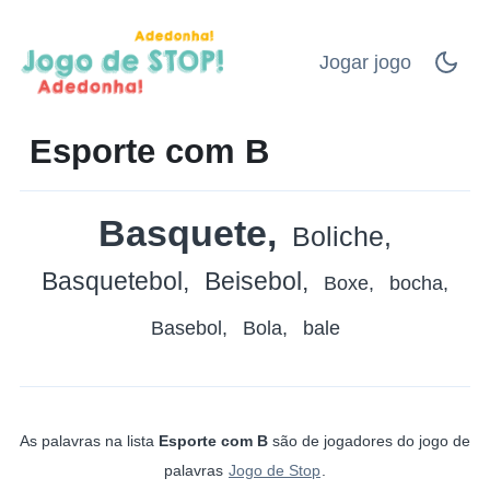
Jogar jogo
Esporte com B
Basquete
Boliche
Basquetebol
Beisebol
Boxe
bocha
Basebol
Bola
bale
As palavras na lista
Esporte com B
são de jogadores do jogo de
palavras
Jogo de Stop
.