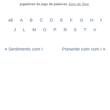
jogadores do jogo de palavras
Jogo de Stop
.
all
A
B
C
D
E
F
G
H
I
J
L
M
O
P
R
S
T
V
«
Sentimento com I
Presente ruim com I
»