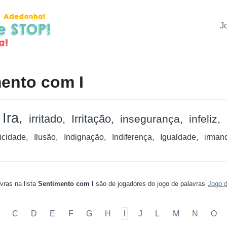
J
ento com I
Ira
irritado
Irritação
insegurança
infeliz
licidade
Ilusão
Indignação
Indiferença
Igualdade
irman
vras na lista
Sentimento com I
são de jogadores do jogo de palavras
Jogo 
C
D
E
F
G
H
I
J
L
M
N
O