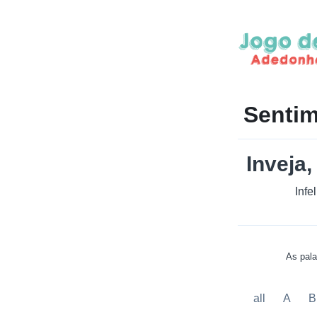
Sentim
Inveja
Infe
As pala
all
A
B