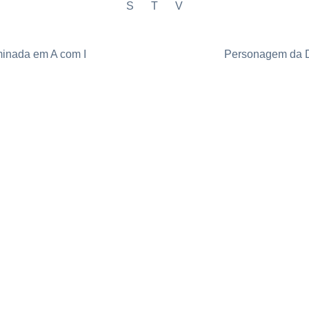
S
T
V
minada em A com I
Personagem da D