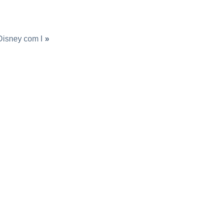
isney com I
»