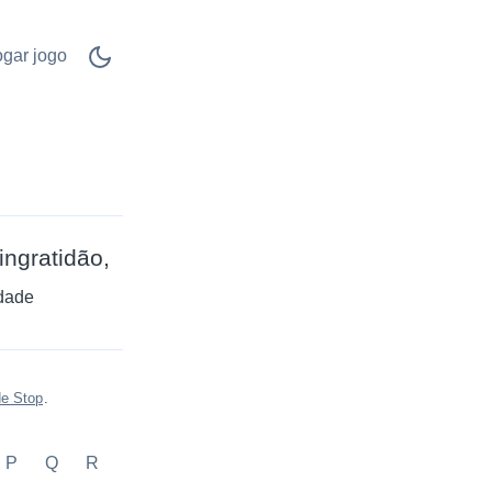
ogar jogo
ingratidão
dade
de Stop
.
P
Q
R