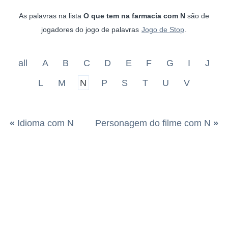
As palavras na lista
O que tem na farmacia com N
são de
jogadores do jogo de palavras
Jogo de Stop
.
all
A
B
C
D
E
F
G
I
J
L
M
N
P
S
T
U
V
«
Idioma com N
Personagem do filme com N
»