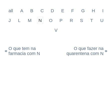
all
A
B
C
D
E
F
G
H
I
J
L
M
N
O
P
R
S
T
U
V
O que tem na
O que fazer na
«
»
farmacia com N
quarentena com N