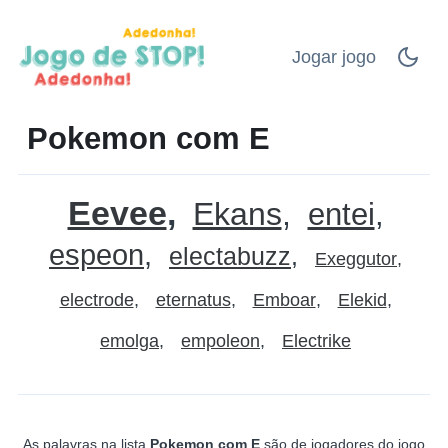
Jogar jogo
Pokemon com E
Eevee
Ekans
entei
espeon
electabuzz
Exeggutor
electrode
eternatus
Emboar
Elekid
emolga
empoleon
Electrike
As palavras na lista
Pokemon com E
são de jogadores do jogo