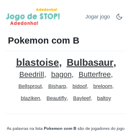
Jogar jogo
Pokemon com B
blastoise
Bulbasaur
Beedrill
bagon
Butterfree
Bellsprout
Bisharp
bidoof
breloom
blaziken
Beautifly
Bayleef
baltoy
As palavras na lista
Pokemon com B
são de jogadores do jogo