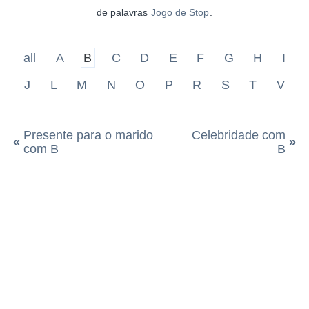
de palavras
Jogo de Stop
.
all
A
B
C
D
E
F
G
H
I
J
L
M
N
O
P
R
S
T
V
Presente para o marido
Celebridade com
«
»
com B
B