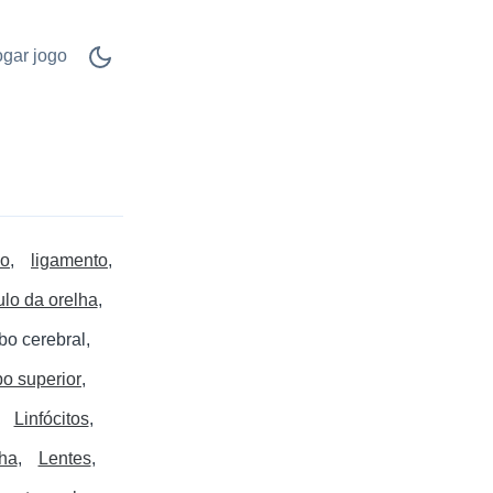
ogar jogo
lo
ligamento
lo da orelha
bo cerebral
o superior
Linfócitos
ha
Lentes