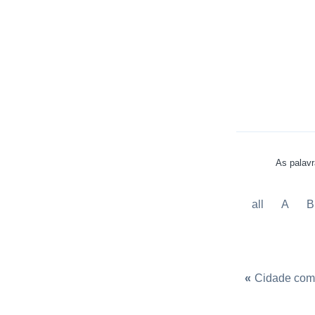
As palavr
all
A
B
«
Cidade com