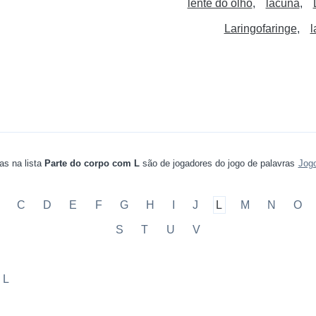
lente do olho
lacuna
Laringofaringe
l
as na lista
Parte do corpo com L
são de jogadores do jogo de palavras
Jog
C
D
E
F
G
H
I
J
L
M
N
O
S
T
U
V
 L