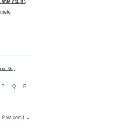
Lente ocular
abelo
o de Stop
.
P
Q
R
País com L
»