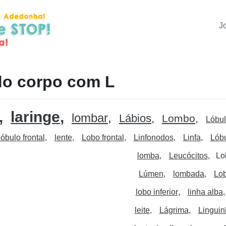
J
do corpo com L
laringe
lombar
Lábios
Lombo
Lóbu
óbulo frontal
lente
Lobo frontal
Linfonodos
Linfa
Lóbu
lomba
Leucócitos
Lo
Lúmen
lombada
Lob
lobo inferior
linha alba
leite
Lágrima
Linguin