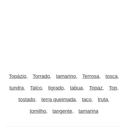
Topázio
Torrado
tamarino
Terrosa
tosca
tundra
Talco
tigrado
tabua
Topaz
Top
tostado
terra queimada
taco
truta
tomilho
tangente
tamarina