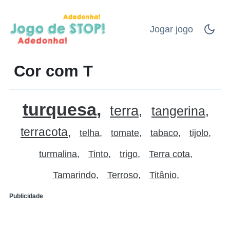
Jogar jogo
Cor com T
turquesa
terra
tangerina
terracota
telha
tomate
tabaco
tijolo
turmalina
Tinto
trigo
Terra cota
Tamarindo
Terroso
Titânio
Publicidade