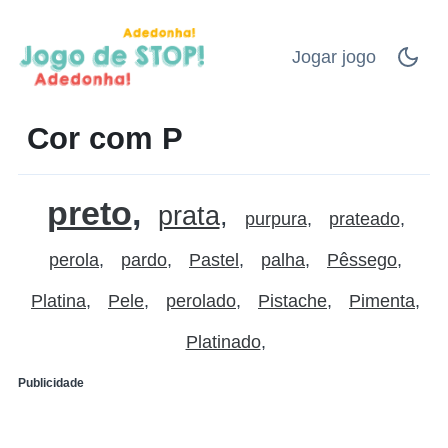
Jogar jogo
Cor com P
preto
prata
purpura
prateado
perola
pardo
Pastel
palha
Pêssego
Platina
Pele
perolado
Pistache
Pimenta
Platinado
Publicidade