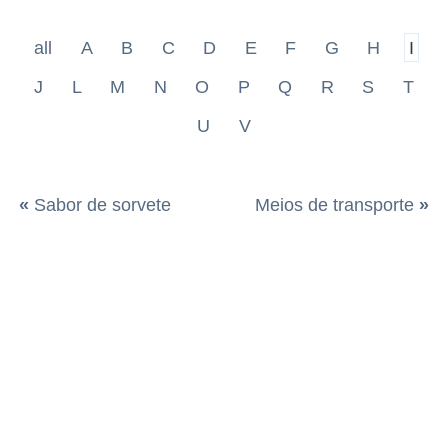
all
A
B
C
D
E
F
G
H
I
J
L
M
N
O
P
Q
R
S
T
U
V
«
Sabor de sorvete
Meios de transporte
»