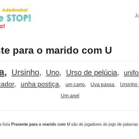
J
te para o marido com U
a
Ursinho
Uno
Urso de pelúcia
unif
cador
unha postiça
um carro
Uva passa
Ursinho 
Um anel
 lista
Presente para o marido com U
são de jogadores do jogo de palavra