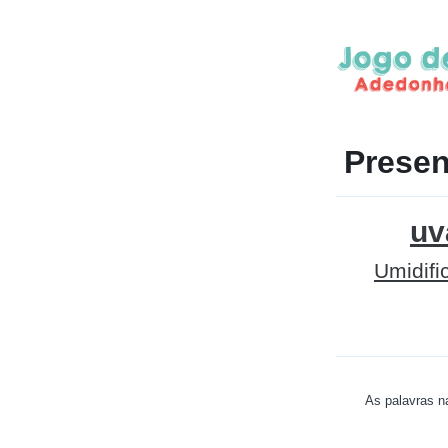
Presen
uv
Umidifi
As palavras na