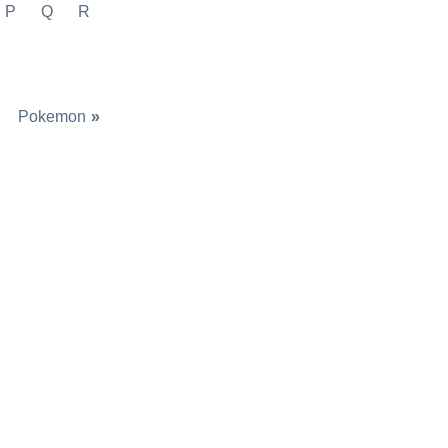
P
Q
R
Pokemon
»