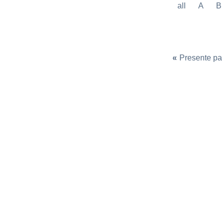
all
A
B
«
Presente p