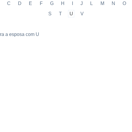
C
D
E
F
G
H
I
J
L
M
N
O
S
T
U
V
ara a esposa com U