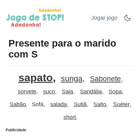
Jogar jogo
Presente para o marido
com S
sapato
sunga
Sabonete
sorvete
suco
Saia
Sandália
Sopa
Sabão
Sofá
salada
Sutiã
Salto
Suéter
short
Publicidade