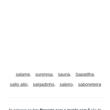
salame
surpresa
sauna
Sapatilha
salto alto
salgadinho
saleiro
saboneteira
As palavras na lista
Presente para o marido com S
são de