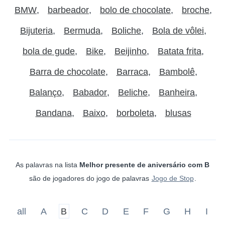
BMW
barbeador
bolo de chocolate
broche
Bijuteria
Bermuda
Boliche
Bola de vôlei
bola de gude
Bike
Beijinho
Batata frita
Barra de chocolate
Barraca
Bambolê
Balanço
Babador
Beliche
Banheira
Bandana
Baixo
borboleta
blusas
As palavras na lista
Melhor presente de aniversário com B
são de jogadores do jogo de palavras
Jogo de Stop
.
all
A
B
C
D
E
F
G
H
I