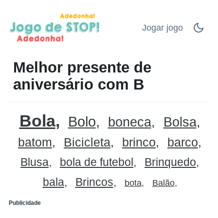
Jogar jogo
Melhor presente de
aniversário com B
Bola
Bolo
boneca
Bolsa
batom
Bicicleta
brinco
barco
Blusa
bola de futebol
Brinquedo
bala
Brincos
bota
Balão
Publicidade