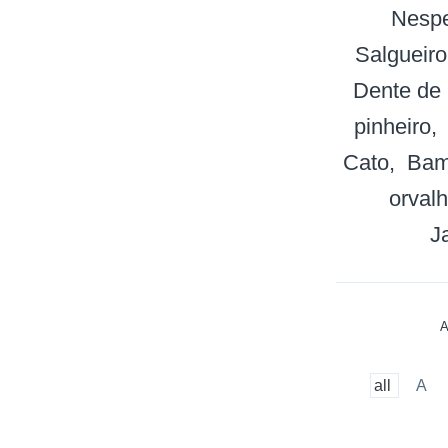
Nespe
Salgueiro
Dente de 
pinheiro
Cato
Ba
orval
J
A
all
A