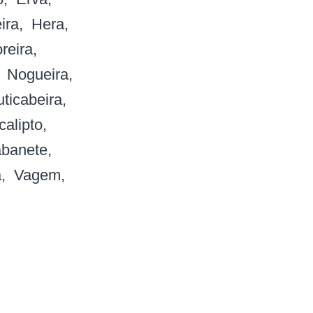
ira
Hera
reira
Nogueira
uticabeira
calipto
abanete
a
Vagem