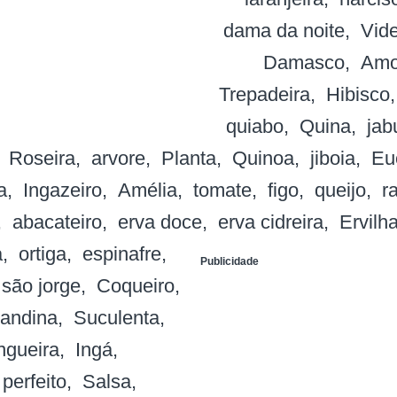
dama da noite
Vide
Damasco
Amo
Trepadeira
Hibisco
quiabo
Quina
jab
Roseira
arvore
Planta
Quinoa
jiboia
Eu
a
Ingazeiro
Amélia
tomate
figo
queijo
r
abacateiro
erva doce
erva cidreira
Ervilh
a
ortiga
espinafre
Publicidade
são jorge
Coqueiro
andina
Suculenta
gueira
Ingá
perfeito
Salsa