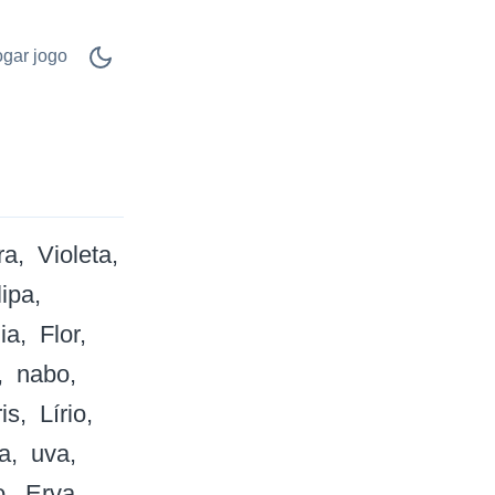
ogar jogo
ra
Violeta
lipa
ia
Flor
nabo
ris
Lírio
a
uva
o
Erva