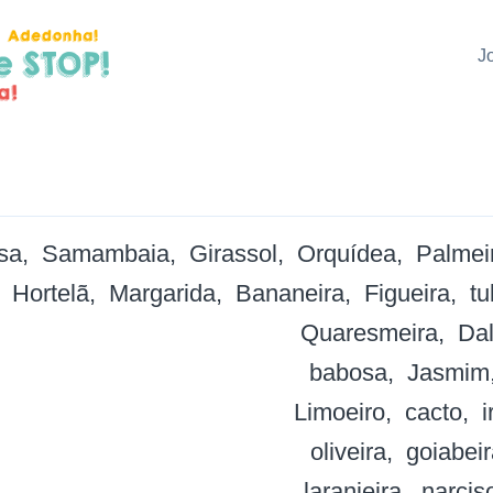
J
sa
Samambaia
Girassol
Orquídea
Palmei
Hortelã
Margarida
Bananeira
Figueira
tu
Quaresmeira
Dal
babosa
Jasmim
Limoeiro
cacto
i
oliveira
goiabeir
laranjeira
narcis