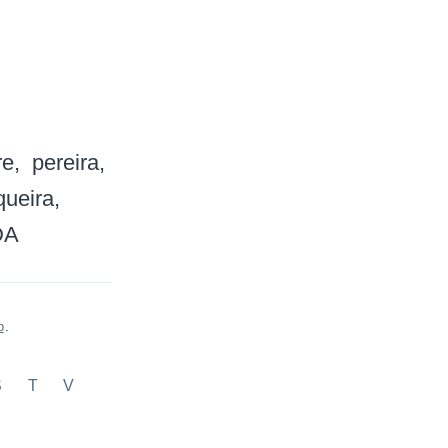
re
pereira
queira
DA
p
.
S
T
V