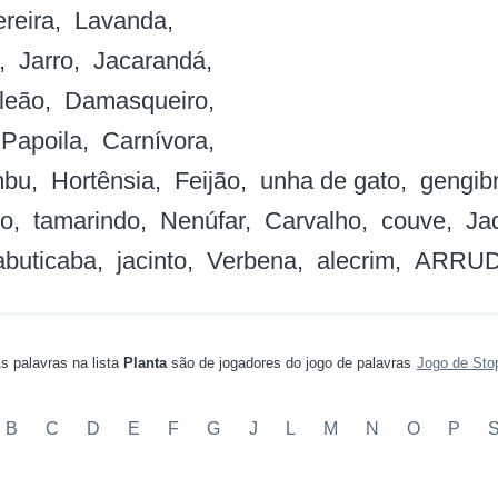
reira
Lavanda
Jarro
Jacarandá
leão
Damasqueiro
Papoila
Carnívora
mbu
Hortênsia
Feijão
unha de gato
gengib
ho
tamarindo
Nenúfar
Carvalho
couve
Ja
abuticaba
jacinto
Verbena
alecrim
ARRU
s palavras na lista
Planta
são de jogadores do jogo de palavras
Jogo de Sto
B
C
D
E
F
G
J
L
M
N
O
P