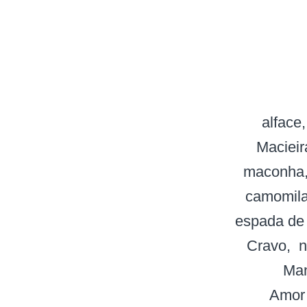
alface
Macieir
maconha
camomil
espada de 
Cravo
n
Man
Amor 