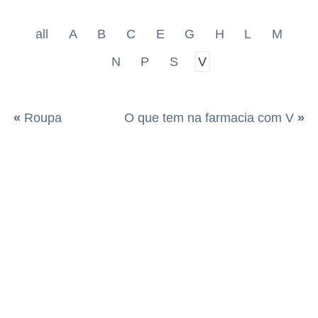
all
A
B
C
E
G
H
L
M
N
P
S
V
«
Roupa
O que tem na farmacia com V
»