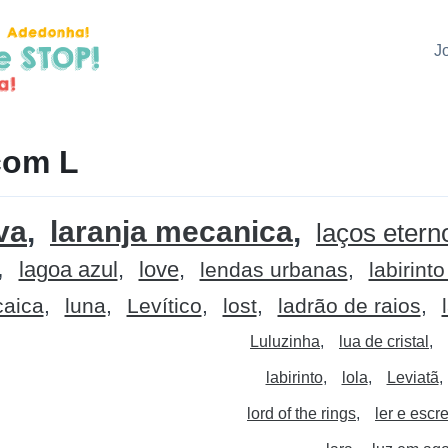
J
com L
va
laranja mecanica
laços etern
lagoa azul
love
lendas urbanas
labirint
caica
luna
Levítico
lost
ladrão de raios
Luluzinha
lua de cristal
labirinto
lola
Leviatã
lord of the rings
ler e escr