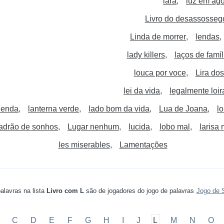
lara
luz em ag
Livro do desassosseg
Linda de morrer
lendas
lady killers
laços de famíl
louca por voce
Lira do
lei da vida
legalmente loir
lenda
lanterna verde
lado bom da vida
Lua de Joana
l
ladrão de sonhos
Lugar nenhum
lucida
lobo mal
larisa
les miserables
Lamentações
alavras na lista
Livro com L
são de jogadores do jogo de palavras
Jogo de 
C
D
E
F
G
H
I
J
L
M
N
O