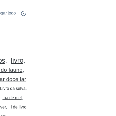
ogar jogo
os
livro
o do fauno
lar doce lar
Livro da selva
lua de mel
ever
l de livro