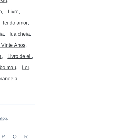
osto
o
Livre
lei do amor
ia
lua cheia
s Vinte Anos
a
Livro de eli
obo mau
Ler
 manoela
Stop
.
P
Q
R