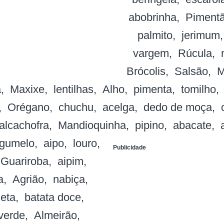
abobrinha
Piment
palmito
jerimum
vargem
Rúcula
Brócolis
Salsão
M
a
Maxixe
lentilhas
Alho
pimenta
tomilho
Orégano
chuchu
acelga
dedo de moça
alcachofra
Mandioquinha
pipino
abacate
gumelo
aipo
louro
Publicidade
Guariroba
aipim
a
Agrião
nabiça
eta
batata doce
 verde
Almeirão