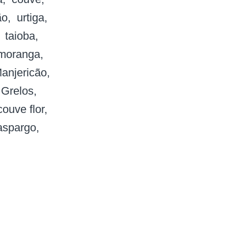
ão
urtiga
taioba
moranga
anjericão
Grelos
couve flor
aspargo