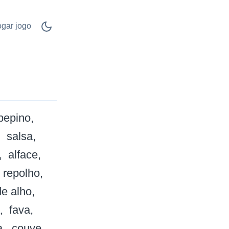
ogar jogo
pepino
salsa
alface
repolho
de alho
fava
a
couve