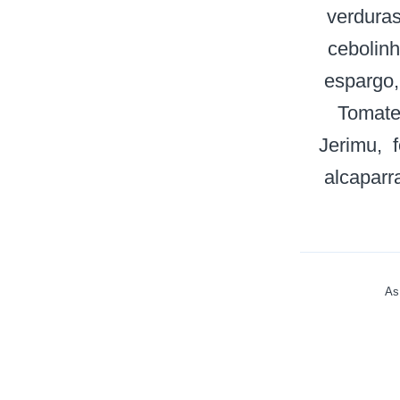
verdura
cebolin
espargo
Tomate
Jerimu
alcaparr
As