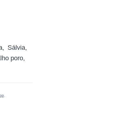
a
Sálvia
lho poro
op
.