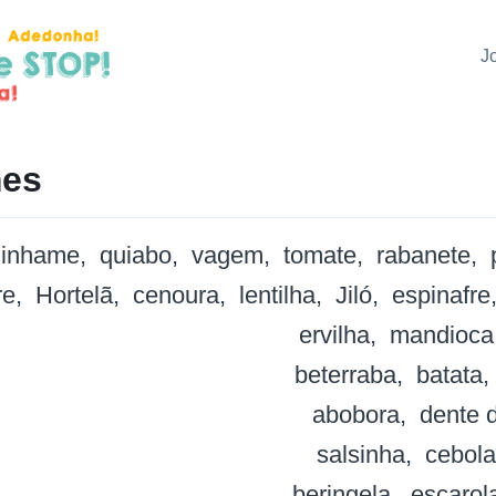
J
es
inhame
quiabo
vagem
tomate
rabanete
re
Hortelã
cenoura
lentilha
Jiló
espinafre
ervilha
mandioca
beterraba
batata
abobora
dente 
salsinha
cebola
beringela
escarol