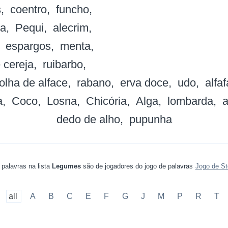
s
coentro
funcho
ha
Pequi
alecrim
espargos
menta
 cereja
ruibarbo
folha de alface
rabano
erva doce
udo
alfaf
a
Coco
Losna
Chicória
Alga
lombarda
a
dedo de alho
pupunha
 palavras na lista
Legumes
são de jogadores do jogo de palavras
Jogo de St
all
A
B
C
E
F
G
J
M
P
R
T