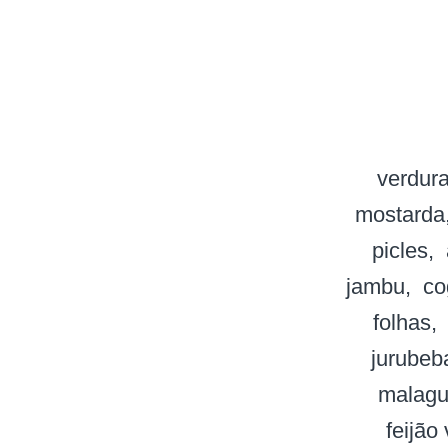
verdur
mostarda
picles
jambu
co
folhas
jurubeb
malagu
feijão