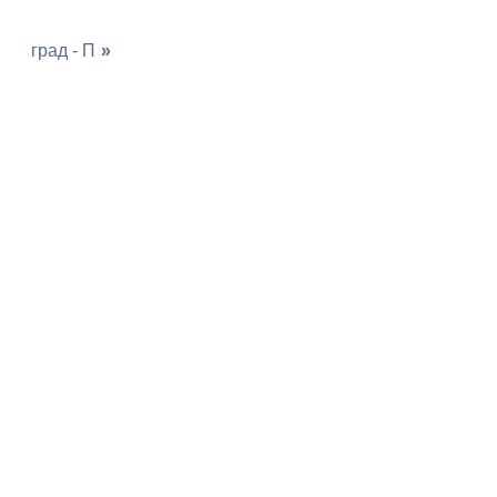
град - П
»