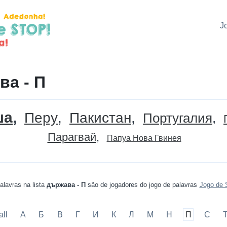
J
ва - П
ша
Перу
Пакистан
Португалия
Парагвай
Папуа Нова Гвинея
alavras na lista
държава - П
são de jogadores do jogo de palavras
Jogo de 
all
А
Б
В
Г
И
К
Л
М
Н
П
С