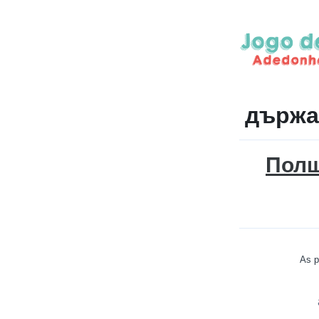
държа
Пол
As p