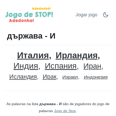
Jogar jogo
държава - И
Италия
Ирландия
Индия
Испания
Иран
Исландия
Ирак
Израел
Индонезия
As palavras na lista
държава - И
são de jogadores do jogo de
palavras
Jogo de Stop
.