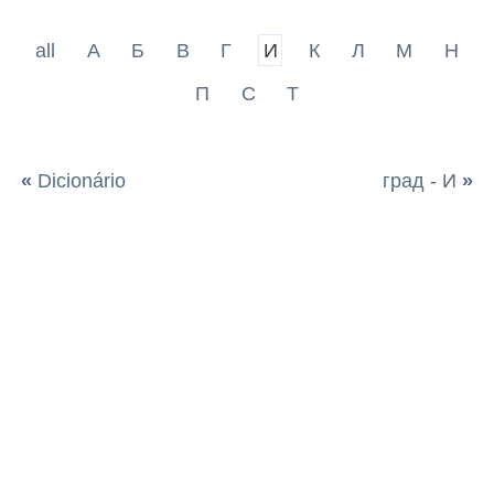
all
А
Б
В
Г
И
К
Л
М
Н
П
С
Т
«
Dicionário
град - И
»