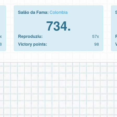
Salão da Fama:
Colombia
734.
x
Reproduziu:
57x
8
Victory points:
98