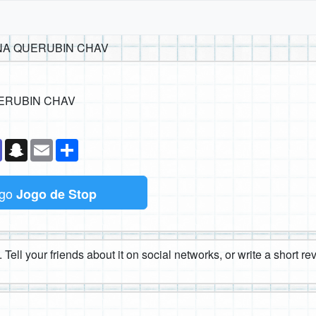
NA QUERUBIN CHAV
ERUBIN CHAV
k
senger
Teams
Snapchat
Email
Compartilhe
ogo
Jogo de Stop
 Tell your friends about it on social networks, or write a short r