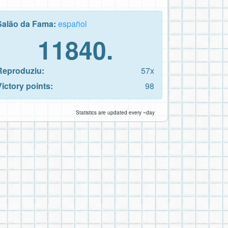
Salão da Fama:
español
11840.
Reproduziu:
57x
Victory points:
98
Statistics are updated every ~day