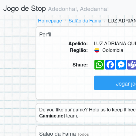
Jogo de Stop
Adedonha!, Adedanha!
Homepage
Salão da Fama
LUZ ADRIA
Perfil
Apelido:
LUZ ADRIANA QU
Região:
Colombia
WhatsApp
Faceboo
Mes
Share:
Jogar j
Do you like our game? Help us to keep it free.
Gamiac.net
team.
Salão da Fama
Todos